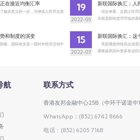
正在接近均衡汇率
新联国际换汇：人
19
了极具意义的一步，为增强人民币兑美
综合来看，近期人民币
本面是影响货币币值的基础
2022-05
势和制度的演变
新联国际换汇：这
15
因素，国际收支是一国对外经济活动中
美国通胀持续高企或需
通胀旋风刮向更多发达经济
2022-07
导航
联系方式
香港友邦金融中心25B（中环干诺道中
们
WhatsApp：(852) 6742 8666
务
电话：(852) 6205 7168
们