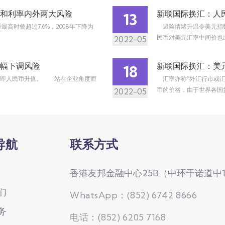
和利率内外两大风险
新联国际换汇：人
13
高时曾超过7.6%，2008年下降为
避险情绪升温令美元指数
民币对美元汇率中间价也出
2022-05
幅下调风险
新联国际换汇：美
18
，即人民币升值。 站在企业角度而
汇率亦称“外汇行市或汇
币的价格，由于世界各国货
2022-05
导航
联系方式
香港友邦金融中心25B（中环干诺道中
们
WhatsApp：(852) 6742 8666
务
电话：(852) 6205 7168